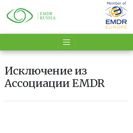
Перейти
к
основному
содержанию
Исключение из
Ассоциации EMDR